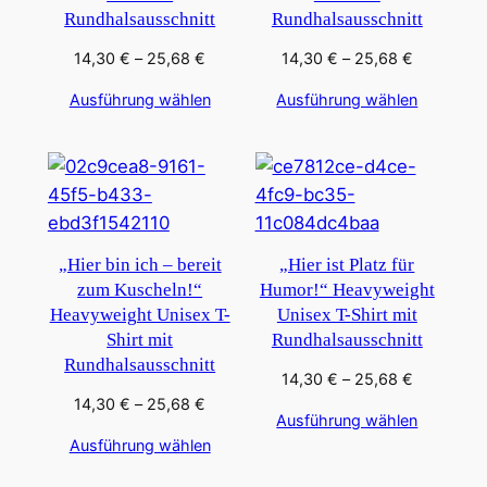
Rundhalsausschnitt
Rundhalsausschnitt
Preisspanne:
Preisspan
14,30
€
–
25,68
€
14,30
€
–
25,68
€
14,30 €
14,30 €
Ausführung wählen
Ausführung wählen
bis
bis
25,68 €
25,68 €
„Hier bin ich – bereit
„Hier ist Platz für
zum Kuscheln!“
Humor!“ Heavyweight
Heavyweight Unisex T-
Unisex T-Shirt mit
Shirt mit
Rundhalsausschnitt
Rundhalsausschnitt
Preisspan
14,30
€
–
25,68
€
14,30 €
Preisspanne:
14,30
€
–
25,68
€
Ausführung wählen
bis
14,30 €
Ausführung wählen
25,68 €
bis
25,68 €