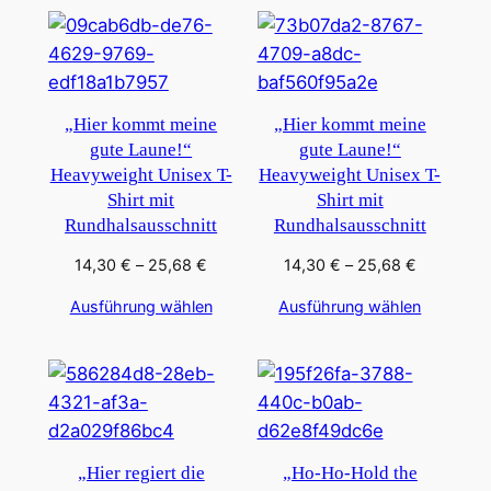
„Hier kommt meine
„Hier kommt meine
gute Laune!“
gute Laune!“
Heavyweight Unisex T-
Heavyweight Unisex T-
Shirt mit
Shirt mit
Rundhalsausschnitt
Rundhalsausschnitt
Preisspanne:
Preisspan
14,30
€
–
25,68
€
14,30
€
–
25,68
€
14,30 €
14,30 €
Ausführung wählen
Ausführung wählen
bis
bis
25,68 €
25,68 €
„Hier regiert die
„Ho-Ho-Hold the