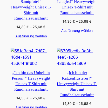
Samtpfote!“
Laughs!“ Heavyweight
Heavyweight Unisex T-
Unisex T-Shirt mit
Shirt mit
Rundhalsausschnitt
Rundhalsausschnitt
Preisspan
14,30
€
–
25,68
€
14,30 €
Preisspanne:
14,30
€
–
25,68
€
Ausführung wählen
bis
14,30 €
Ausführung wählen
25,68 €
bis
25,68 €
„Ich bin das Unheil in
„Ich bin der
Person!“ Heavyweight
Katzenflüsterer!“
Unisex T-Shirt mit
Heavyweight Unisex T-
Rundhalsausschnitt
Shirt mit
Rundhalsausschnitt
Preisspanne:
14,30
€
–
25,68
€
14,30 €
Preisspan
14,30
€
–
25,68
€
Ausführung wählen