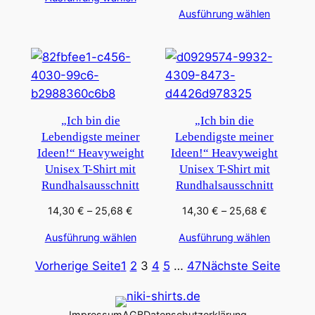
bis
14,30 €
Ausführung wählen
25,68 €
bis
25,68 €
„Ich bin die
„Ich bin die
Lebendigste meiner
Lebendigste meiner
Ideen!“ Heavyweight
Ideen!“ Heavyweight
Unisex T-Shirt mit
Unisex T-Shirt mit
Rundhalsausschnitt
Rundhalsausschnitt
Preisspanne:
Preisspan
14,30
€
–
25,68
€
14,30
€
–
25,68
€
14,30 €
14,30 €
Ausführung wählen
Ausführung wählen
bis
bis
25,68 €
25,68 €
Vorherige Seite
1
2
3
4
5
…
47
Nächste Seite
Impressum
AGB
Datenschutzerklärung