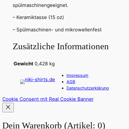
spülmaschinengeeignet.
t
a
– Keramiktasse (15 oz)
s
s
– Spülmaschinen- und mikrowellenfest
e
1
Zusätzliche Informationen
5
o
Gewicht
0,428 kg
z
M
Impressum
e
AGB
n
Datenschutzerklärung
g
Cookie Consent mit Real Cookie Banner
e
Dein Warenkorb
(Artikel: 0)