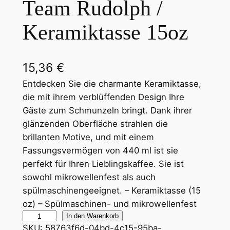
Team Rudolph /
Keramiktasse 15oz
15,36
€
Entdecken Sie die charmante Keramiktasse,
die mit ihrem verblüffenden Design Ihre
Gäste zum Schmunzeln bringt. Dank ihrer
glänzenden Oberfläche strahlen die
brillanten Motive, und mit einem
Fassungsvermögen von 440 ml ist sie
perfekt für Ihren Lieblingskaffee. Sie ist
sowohl mikrowellenfest als auch
spülmaschinengeeignet. – Keramiktasse (15
oz) – Spülmaschinen- und mikrowellenfest
T
In den Warenkorb
SKU:
58763f6d-04bd-4c15-95ba-