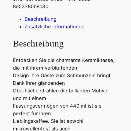
e
8e53780b8c3b
a
m
Beschreibung
R
Zusätzliche Informationen
u
d
Beschreibung
o
l
Entdecken Sie die charmante Keramiktasse,
p
die mit ihrem verblüffenden
h
Design Ihre Gäste zum Schmunzeln bringt.
/
Dank ihrer glänzenden
K
Oberfläche strahlen die brillanten Motive,
e
und mit einem
r
Fassungsvermögen von 440 ml ist sie
a
perfekt für Ihren
m
Lieblingskaffee. Sie ist sowohl
i
mikrowellenfest als auch
k