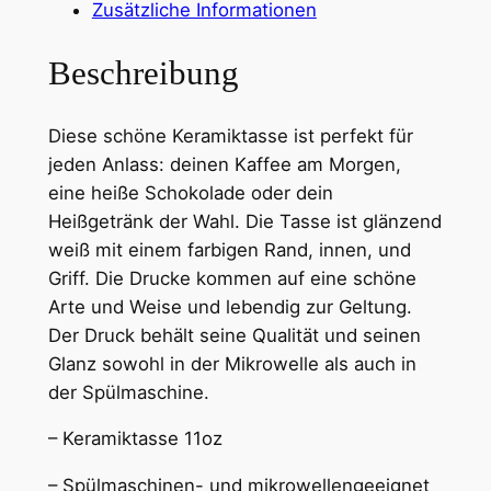
3
Zusätzliche Informationen
y
,
W
Beschreibung
4
e
i
3
Diese schöne Keramiktasse ist perfekt für
r
jeden Anlass: deinen Kaffee am Morgen,
d
€
eine heiße Schokolade oder dein
K
Heißgetränk der Wahl. Die Tasse ist glänzend
e
b
weiß mit einem farbigen Rand, innen, und
r
i
Griff. Die Drucke kommen auf eine schöne
a
s
Arte und Weise und lebendig zur Geltung.
m
Der Druck behält seine Qualität und seinen
i
1
Glanz sowohl in der Mikrowelle als auch in
k
6
der Spülmaschine.
t
,
a
– Keramiktasse 11oz
s
0
s
– Spülmaschinen- und mikrowellengeeignet