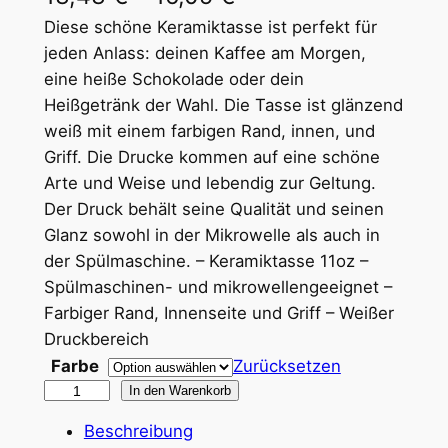
r
Diese schöne Keramiktasse ist perfekt für
jeden Anlass: deinen Kaffee am Morgen,
e
eine heiße Schokolade oder dein
i
Heißgetränk der Wahl. Die Tasse ist glänzend
weiß mit einem farbigen Rand, innen, und
s
Griff. Die Drucke kommen auf eine schöne
s
Arte und Weise und lebendig zur Geltung.
p
Der Druck behält seine Qualität und seinen
Glanz sowohl in der Mikrowelle als auch in
a
der Spülmaschine. – Keramiktasse 11oz –
n
Spülmaschinen- und mikrowellengeeignet –
n
Farbiger Rand, Innenseite und Griff – Weißer
Druckbereich
e
Farbe
Zurücksetzen
:
S
In den Warenkorb
1
t
Beschreibung
a