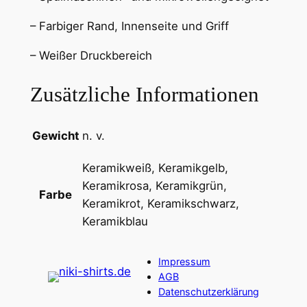
5
e
– Farbiger Rand, Innenseite und Griff
3
2
€
– Weißer Druckbereich
5
m
Zusätzliche Informationen
l
M
Gewicht
n. v.
e
n
Keramikweiß, Keramikgelb,
g
Keramikrosa, Keramikgrün,
e
Farbe
Keramikrot, Keramikschwarz,
Keramikblau
Impressum
AGB
Datenschutzerklärung