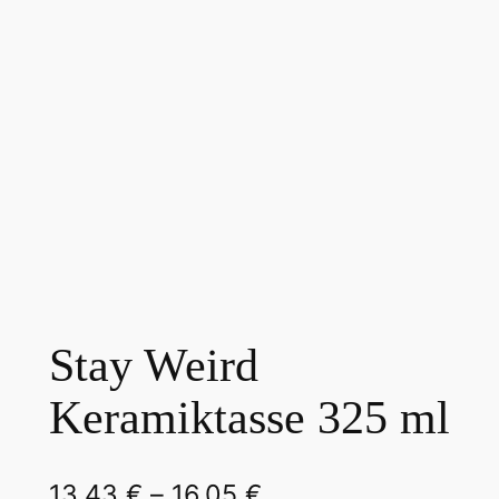
Stay Weird
Keramiktasse 325 ml
P
13,43
€
–
16,05
€