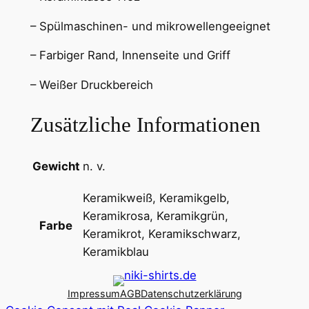
i
0
k
– Spülmaschinen- und mikrowellengeeignet
5
t
– Farbiger Rand, Innenseite und Griff
a
s
€
– Weißer Druckbereich
s
e
Zusätzliche Informationen
3
2
Gewicht
n. v.
5
m
Keramikweiß, Keramikgelb,
l
Keramikrosa, Keramikgrün,
M
Farbe
Keramikrot, Keramikschwarz,
e
Keramikblau
n
g
e
Impressum
AGB
Datenschutzerklärung