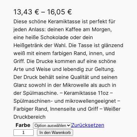
P
13,43
€
–
16,05
€
r
Diese schöne Keramiktasse ist perfekt für
jeden Anlass: deinen Kaffee am Morgen,
e
eine heiße Schokolade oder dein
i
Heißgetränk der Wahl. Die Tasse ist glänzend
weiß mit einem farbigen Rand, innen, und
s
Griff. Die Drucke kommen auf eine schöne
s
Arte und Weise und lebendig zur Geltung.
p
Der Druck behält seine Qualität und seinen
Glanz sowohl in der Mikrowelle als auch in
a
der Spülmaschine. – Keramiktasse 11oz –
n
Spülmaschinen- und mikrowellengeeignet –
n
Farbiger Rand, Innenseite und Griff – Weißer
Druckbereich
e
Farbe
Zurücksetzen
:
Q
In den Warenkorb