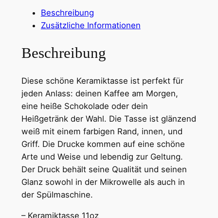
1
u
Beschreibung
a
3
Zusätzliche Informationen
d
,
i
Beschreibung
4
s
t
3
Diese schöne Keramiktasse ist perfekt für
m
jeden Anlass: deinen Kaffee am Morgen,
e
€
eine heiße Schokolade oder dein
i
Heißgetränk der Wahl. Die Tasse ist glänzend
n
b
weiß mit einem farbigen Rand, innen, und
e
i
Griff. Die Drucke kommen auf eine schöne
…
s
Arte und Weise und lebendig zur Geltung.
K
Der Druck behält seine Qualität und seinen
e
1
Glanz sowohl in der Mikrowelle als auch in
r
6
der Spülmaschine.
a
,
m
– Keramiktasse 11oz