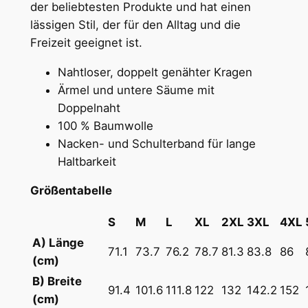
der beliebtesten Produkte und hat einen
x
lässigen Stil, der für den Alltag und die
B
Freizeit geeignet ist.
a
b
Nahtloser, doppelt genähter Kragen
y
Ärmel und untere Säume mit
/
Doppelnaht
U
100 % Baumwolle
n
Nacken- und Schulterband für lange
i
Haltbarkeit
s
Größentabelle
e
x
S
M
L
XL
2XL
3XL
4XL
T
A) Länge
-
71.1
73.7
76.2
78.7
81.3
83.8
86
(cm)
S
B) Breite
h
91.4
101.6
111.8
122
132
142.2
152
(cm)
i