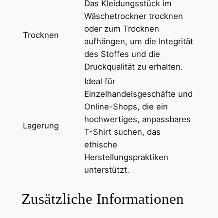
Das Kleidungsstück im
c
Wäschetrockner trocknen
h
oder zum Trocknen
n
Trocknen
aufhängen, um die Integrität
i
des Stoffes und die
t
Druckqualität zu erhalten.
t
Ideal für
M
Einzelhandelsgeschäfte und
e
Online-Shops, die ein
n
hochwertiges, anpassbares
g
Lagerung
T-Shirt suchen, das
e
ethische
Herstellungspraktiken
unterstützt.
Zusätzliche Informationen