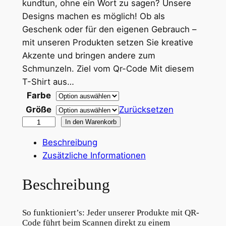
kundtun, ohne ein Wort zu sagen? Unsere
n
Designs machen es möglich! Ob als
Geschenk oder für den eigenen Gebrauch –
e
mit unseren Produkten setzen Sie kreative
:
Akzente und bringen andere zum
1
Schmunzeln. Ziel vom Qr-Code Mit diesem
T-Shirt aus…
4
Farbe
,
Größe
Zurücksetzen
3
Q
In den Warenkorb
R
9
Beschreibung
T
Zusätzliche Informationen
-
€
S
Beschreibung
h
b
i
i
So funktioniert’s:
Jeder unserer Produkte mit QR-
r
Code führt beim Scannen direkt zu einem