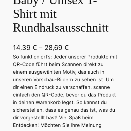
Baby / Unisex T-
Shirt mit
Rundhalsausschnitt
P
14,39
€
–
28,69
€
r
So funktioniert’s: Jeder unserer Produkte mit
QR-Code führt beim Scannen direkt zu
e
einem ausgewählten Motiv, das auch in
i
unseren Vorschau-Bildern zu sehen ist. Um
dir einen Eindruck zu verschaffen, scanne
s
einfach den QR-Code, bevor du das Produkt
s
in deinen Warenkorb legst. So kannst du
p
sicherstellen, dass es genau das ist, was du
dir vorgestellt hast! Viel Spaß beim
a
Entdecken! Möchten Sie Ihre Meinung
n