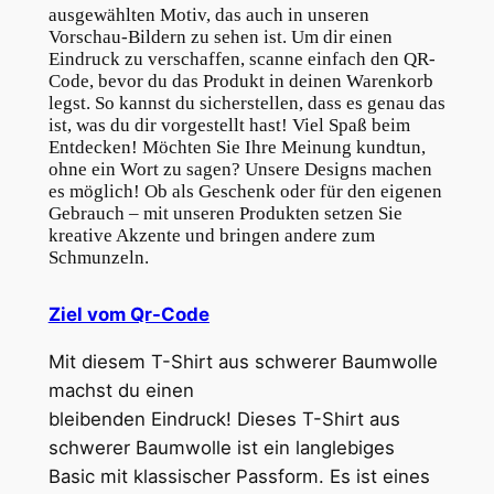
s
t
ausgewählten Motiv, das auch in unseren
/
2
Vorschau-Bildern zu sehen ist. Um dir einen
Eindruck zu verschaffen, scanne einfach den QR-
L
8
Code, bevor du das Produkt in deinen Warenkorb
e
legst. So kannst du sicherstellen, dass es genau das
,
t
ist, was du dir vorgestellt hast! Viel Spaß beim
'
Entdecken! Möchten Sie Ihre Meinung kundtun,
6
ohne ein Wort zu sagen? Unsere Designs machen
s
9
es möglich! Ob als Geschenk oder für den eigenen
T
Gebrauch – mit unseren Produkten setzen Sie
a
kreative Akzente und bringen andere zum
Schmunzeln.
l
€
k
Ziel vom Qr-Code
A
b
Mit
diesem T-Shirt aus schwerer Baumwolle
o
machst du einen
u
bleibenden
Eindruck!
Dieses T-Shirt aus
t
schwerer Baumwolle ist ein langlebiges
S
Basic mit klassischer Passform. Es ist eines
e