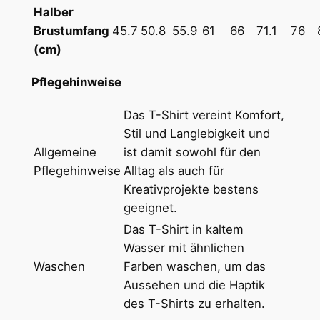
Halber
r
Brustumfang
45.7
50.8
55.9
61
66
71.1
76
t
(cm)
m
i
Pflegehinweise
t
R
Das T-Shirt vereint Komfort,
u
Stil und Langlebigkeit und
n
Allgemeine
ist damit sowohl für den
d
Pflegehinweise
Alltag als auch für
h
Kreativprojekte bestens
a
geeignet.
l
Das T-Shirt in kaltem
s
Wasser mit ähnlichen
a
Waschen
Farben waschen, um das
u
Aussehen und die Haptik
s
des T-Shirts zu erhalten.
s