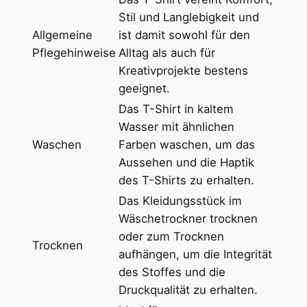
t
Stil und Langlebigkeit und
m
Allgemeine
ist damit sowohl für den
i
Pflegehinweise
Alltag als auch für
t
Kreativprojekte bestens
R
geeignet.
u
n
Das T-Shirt in kaltem
d
Wasser mit ähnlichen
h
Waschen
Farben waschen, um das
a
Aussehen und die Haptik
l
des T-Shirts zu erhalten.
s
Das Kleidungsstück im
a
Wäschetrockner trocknen
u
oder zum Trocknen
Trocknen
s
aufhängen, um die Integrität
s
des Stoffes und die
c
Druckqualität zu erhalten.
h