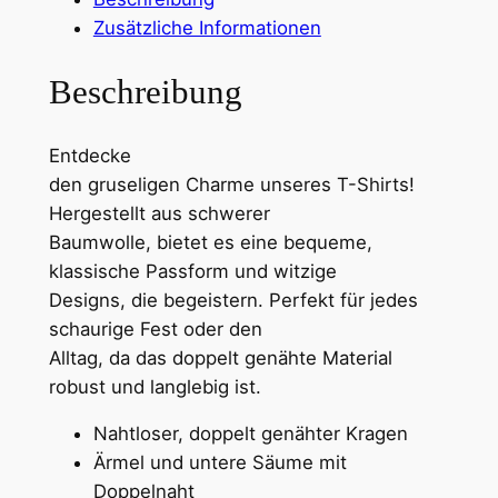
3
c
Zusätzliche Informationen
k
0
e
Beschreibung
t
€
B
Entdecke
o
b
den gruseligen Charme unseres T-Shirts!
n
i
Hergestellt aus schwerer
e
s
Baumwolle, bietet es eine bequeme,
I
klassische Passform und witzige
I
2
Designs, die begeistern. Perfekt für jedes
I
5
schaurige Fest oder den
H
,
Alltag, da das doppelt genähte Material
e
robust und langlebig ist.
a
6
v
Nahtloser, doppelt genähter Kragen
8
y
Ärmel und untere Säume mit
w
Doppelnaht