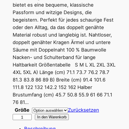
e
bietet es eine bequeme, klassische
i
Passform und witzige Designs, die
begeistern. Perfekt für jedes schaurige Fest
s
oder den Alltag, da das doppelt genähte
s
Material robust und langlebig ist. Nahtloser,
p
doppelt genähter Kragen Ärmel und untere
Säume mit Doppelnaht 100 % Baumwolle
a
Nacken- und Schulterband für lange
n
Haltbarkeit Größentabelle S M L XL 2XL 3XL
n
4XL 5XL A) Länge (cm) 71.1 73.7 76.2 78.7
81.3 83.8 86 89 B) Breite (cm) 91.4 101.6
e
111.8 122 132 142.2 152 162 Halber
:
Brustumfang (cm) 45.7 50.8 55.9 61 66 71.1
1
76 81…
Größe
Zurücksetzen
4
P
In den Warenkorb
,
o
Beschreibung