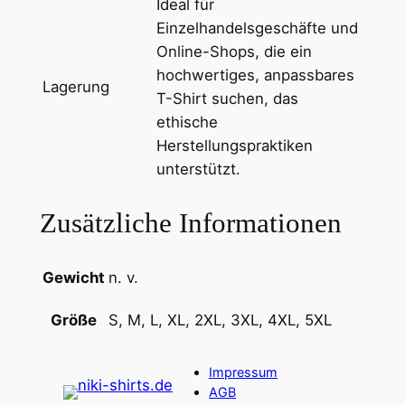
Ideal für
n
Einzelhandelsgeschäfte und
i
Online-Shops, die ein
t
hochwertiges, anpassbares
Lagerung
t
T-Shirt suchen, das
M
ethische
e
Herstellungspraktiken
n
unterstützt.
g
e
Zusätzliche Informationen
Gewicht
n. v.
S, M, L, XL, 2XL, 3XL, 4XL, 5XL
Größe
Impressum
AGB