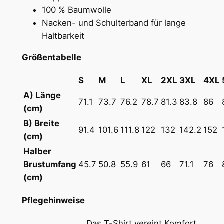
e
€
100 % Baumwolle
i
Nacken- und Schulterband für lange
g
Haltbarkeit
h
t
Größentabelle
U
S
M
L
XL
2XL
3XL
4XL
n
i
A) Länge
71.1
73.7
76.2
78.7
81.3
83.8
86
s
(cm)
e
B) Breite
91.4
101.6
111.8
122
132
142.2
152
x
(cm)
T
Halber
-
Brustumfang
45.7
50.8
55.9
61
66
71.1
76
S
(cm)
h
i
Pflegehinweise
r
Das T-Shirt vereint Komfort,