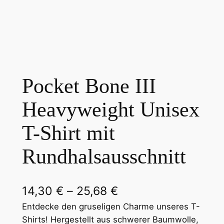
Pocket Bone III
Heavyweight Unisex
T-Shirt mit
Rundhalsausschnitt
P
14,30
€
–
25,68
€
r
Entdecke den gruseligen Charme unseres T-
Shirts! Hergestellt aus schwerer Baumwolle,