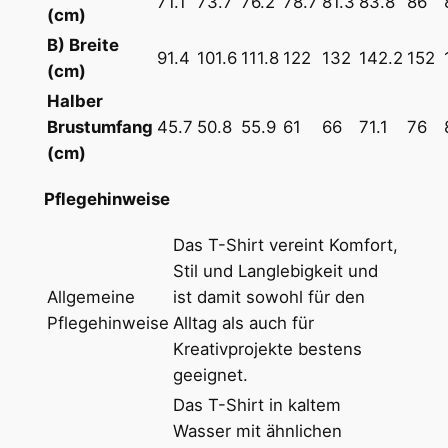
71.1
73.7
76.2
78.7
81.3
83.8
86
(cm)
h
i
B) Breite
91.4
101.6
111.8
122
132
142.2
152
r
(cm)
t
Halber
m
Brustumfang
45.7
50.8
55.9
61
66
71.1
76
i
(cm)
t
Pflegehinweise
R
u
Das T-Shirt vereint Komfort,
n
Stil und Langlebigkeit und
d
Allgemeine
ist damit sowohl für den
h
Pflegehinweise
Alltag als auch für
a
Kreativprojekte bestens
l
geeignet.
s
Das T-Shirt in kaltem
a
Wasser mit ähnlichen
u