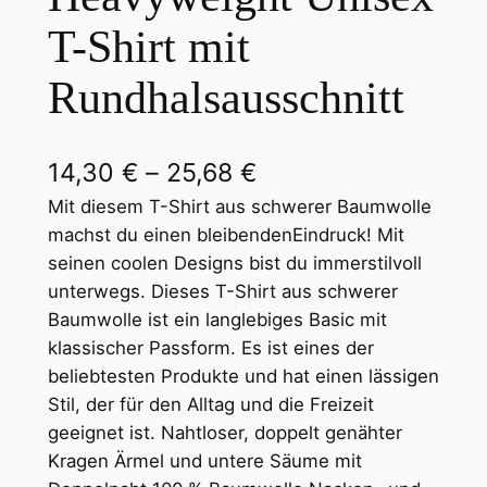
T-Shirt mit
Rundhalsausschnitt
P
14,30
€
–
25,68
€
r
Mit diesem T-Shirt aus schwerer Baumwolle
machst du einen bleibendenEindruck! Mit
e
seinen coolen Designs bist du immerstilvoll
i
unterwegs. Dieses T-Shirt aus schwerer
Baumwolle ist ein langlebiges Basic mit
s
klassischer Passform. Es ist eines der
s
beliebtesten Produkte und hat einen lässigen
p
Stil, der für den Alltag und die Freizeit
geeignet ist. Nahtloser, doppelt genähter
a
Kragen Ärmel und untere Säume mit
n