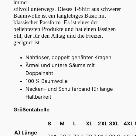
immer
v
2
stilvoll unterwegs.
Dieses T-Shirt aus schwerer
y
Baumwolle ist ein langlebiges Basic mit
5
klassischer Passform. Es ist eines der
w
beliebtesten Produkte und hat einen lässigen
,
e
Stil, der für den Alltag und die Freizeit
i
6
geeignet ist.
g
8
h
Nahtloser, doppelt genähter Kragen
t
Ärmel und untere Säume mit
U
€
Doppelnaht
n
100 % Baumwolle
i
Nacken- und Schulterband für lange
s
Haltbarkeit
e
Größentabelle
x
T
S
M
L
XL
2XL
3XL
4XL
-
A) Länge
S