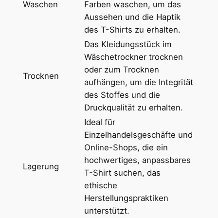
Waschen
Farben waschen, um das
s
Aussehen und die Haptik
s
des T-Shirts zu erhalten.
c
h
Das Kleidungsstück im
n
Wäschetrockner trocknen
i
oder zum Trocknen
Trocknen
t
aufhängen, um die Integrität
t
des Stoffes und die
M
Druckqualität zu erhalten.
e
Ideal für
n
Einzelhandelsgeschäfte und
g
Online-Shops, die ein
e
hochwertiges, anpassbares
Lagerung
T-Shirt suchen, das
ethische
Herstellungspraktiken
unterstützt.