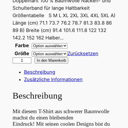
Doppelnaht 100 % Baumwolle Nacken- und
n
Schulterband für lange Haltbarkeit
Größentabelle S M L XL 2XL 3XL 4XL 5XL A)
e
Länge (cm) 71.1 73.7 76.2 78.7 81.3 83.8 86
:
89 B) Breite (cm) 91.4 101.6 111.8 122 132
1
142.2 152 162 Halber…
Farbe
4
Größe
Zurücksetzen
,
M
In den Warenkorb
3
ü
Beschreibung
n
0
Zusätzliche Informationen
c
h
Beschreibung
€
e
n
b
Mit
diesem T-Shirt aus schwerer Baumwolle
H
i
machst du einen bleibenden
e
Eindruck! Mit seinen coolen Designs bist du
s
a