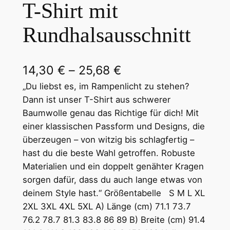
T-Shirt mit
Rundhalsausschnitt
P
14,30
€
–
25,68
€
r
„Du liebst es, im Rampenlicht zu stehen?
Dann ist unser T-Shirt aus schwerer
e
Baumwolle genau das Richtige für dich! Mit
i
einer klassischen Passform und Designs, die
überzeugen – von witzig bis schlagfertig –
s
hast du die beste Wahl getroffen. Robuste
s
Materialien und ein doppelt genähter Kragen
p
sorgen dafür, dass du auch lange etwas von
deinem Style hast.“ Größentabelle S M L XL
a
2XL 3XL 4XL 5XL A) Länge (cm) 71.1 73.7
n
76.2 78.7 81.3 83.8 86 89 B) Breite (cm) 91.4