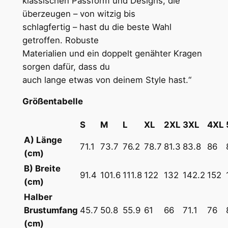
klassischen Passform und Designs, die
h
2
überzeugen – von witzig bis
e
5
schlagfertig – hast du die beste Wahl
s
,
getroffen. Robuste
T
Materialien und ein doppelt genähter Kragen
a
6
sorgen dafür, dass du
n
8
auch lange etwas von deinem Style hast.“
z
-
Größentabelle
P
€
a
S
M
L
XL
2XL
3XL
4XL
r
A) Länge
71.1
73.7
76.2
78.7
81.3
83.8
86
t
(cm)
y
B) Breite
-
91.4
101.6
111.8
122
132
142.2
152
(cm)
T
Halber
e
Brustumfang
45.7
50.8
55.9
61
66
71.1
76
a
(cm)
m