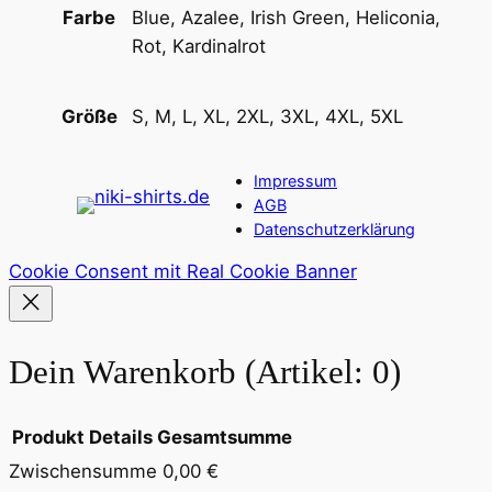
a
Blue, Azalee, Irish Green, Heliconia,
Farbe
l
Rot, Kardinalrot
s
a
S, M, L, XL, 2XL, 3XL, 4XL, 5XL
Größe
u
s
Impressum
s
AGB
c
Datenschutzerklärung
h
n
Cookie Consent mit Real Cookie Banner
i
t
t
Dein Warenkorb
(Artikel: 0)
M
e
Produkt
Details
Gesamtsumme
n
g
Zwischensumme
0,00 €