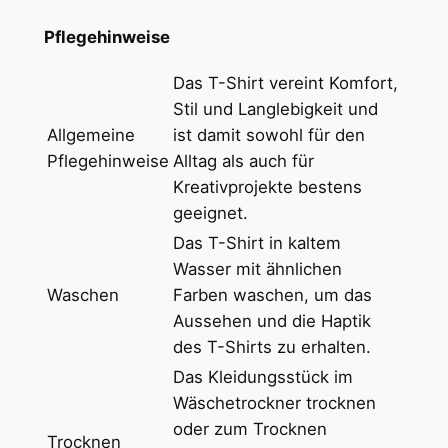
!
Pflegehinweise
"
H
Das T-Shirt vereint Komfort,
e
Stil und Langlebigkeit und
a
Allgemeine
ist damit sowohl für den
v
Pflegehinweise
Alltag als auch für
y
Kreativprojekte bestens
w
geeignet.
e
Das T-Shirt in kaltem
i
Wasser mit ähnlichen
g
Waschen
Farben waschen, um das
h
Aussehen und die Haptik
t
des T-Shirts zu erhalten.
U
Das Kleidungsstück im
n
Wäschetrockner trocknen
i
oder zum Trocknen
s
Trocknen