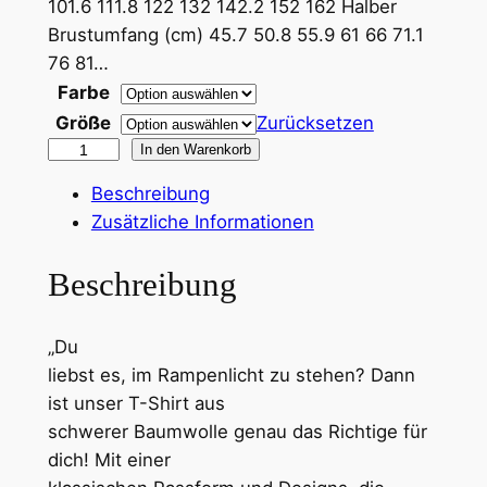
n
101.6 111.8 122 132 142.2 152 162 Halber
Brustumfang (cm) 45.7 50.8 55.9 61 66 71.1
e
76 81…
:
Farbe
1
Größe
Zurücksetzen
"
4
In den Warenkorb
M
,
Beschreibung
e
Zusätzliche Informationen
3
t
a
0
Beschreibung
p
h
€
„Du
o
liebst es, im Rampenlicht zu stehen? Dann
r
b
ist unser T-Shirt aus
i
i
schwerer Baumwolle genau das Richtige für
s
s
dich! Mit einer
c