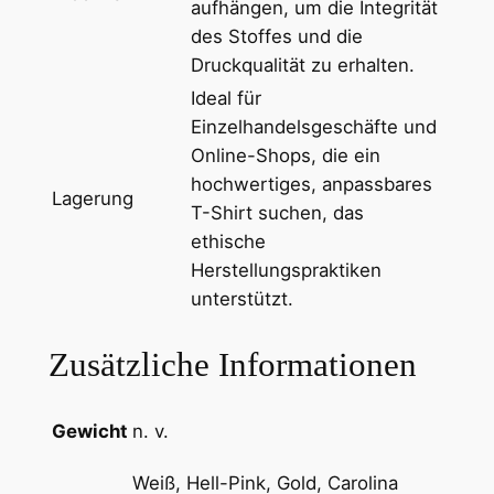
aufhängen, um die Integrität
e
des Stoffes und die
x
Druckqualität zu erhalten.
T
Ideal für
-
Einzelhandelsgeschäfte und
S
Online-Shops, die ein
h
hochwertiges, anpassbares
i
Lagerung
T-Shirt suchen, das
r
ethische
t
Herstellungspraktiken
m
unterstützt.
i
t
Zusätzliche Informationen
R
u
n
Gewicht
n. v.
d
h
Weiß, Hell-Pink, Gold, Carolina