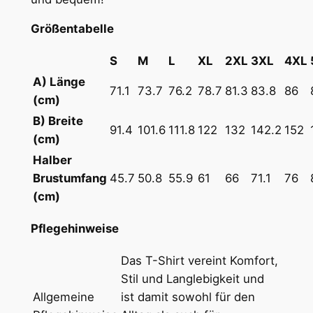
n
L
Größentabelle
e
€
b
S
M
L
XL
2XL
3XL
4XL
e
A) Länge
71.1
73.7
76.2
78.7
81.3
83.8
86
n
(cm)
s
B) Breite
e
91.4
101.6
111.8
122
132
142.2
152
(cm)
l
Halber
i
Brustumfang
45.7
50.8
55.9
61
66
71.1
76
x
(cm)
i
e
Pflegehinweise
r
!
Das T-Shirt vereint Komfort,
"
Stil und Langlebigkeit und
H
Allgemeine
ist damit sowohl für den
e