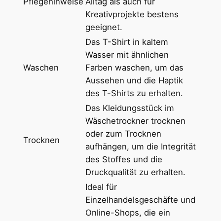
Pflegehinweise
Alltag als auch für
a
Kreativprojekte bestens
v
geeignet.
y
Das T-Shirt in kaltem
w
Wasser mit ähnlichen
e
Waschen
Farben waschen, um das
i
Aussehen und die Haptik
g
des T-Shirts zu erhalten.
h
Das Kleidungsstück im
t
Wäschetrockner trocknen
U
oder zum Trocknen
n
Trocknen
aufhängen, um die Integrität
i
des Stoffes und die
s
Druckqualität zu erhalten.
e
Ideal für
x
Einzelhandelsgeschäfte und
T
Online-Shops, die ein
-