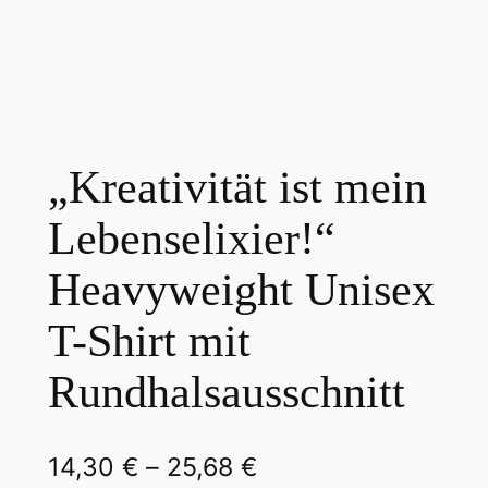
„Kreativität ist mein
Lebenselixier!“
Heavyweight Unisex
T-Shirt mit
Rundhalsausschnitt
P
14,30
€
–
25,68
€