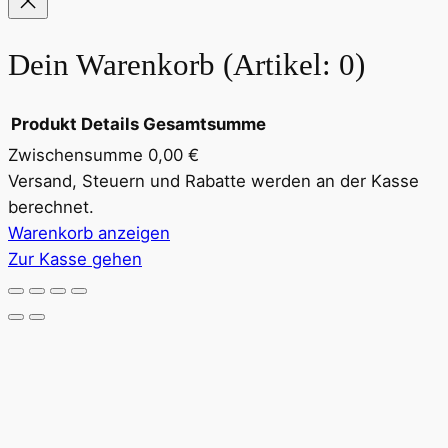
u
s
Dein Warenkorb
(Artikel: 0)
s
c
h
Produkt
Details
Gesamtsumme
n
Zwischensumme
0,00 €
i
Produkte
Versand, Steuern und Rabatte werden an der Kasse
t
berechnet.
im
t
Warenkorb anzeigen
M
Warenkorb
Zur Kasse gehen
e
n
g
e