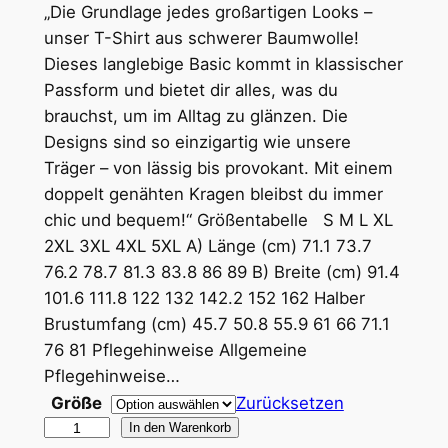
r
„Die Grundlage jedes großartigen Looks –
unser T-Shirt aus schwerer Baumwolle!
e
Dieses langlebige Basic kommt in klassischer
i
Passform und bietet dir alles, was du
brauchst, um im Alltag zu glänzen. Die
s
Designs sind so einzigartig wie unsere
s
Träger – von lässig bis provokant. Mit einem
p
doppelt genähten Kragen bleibst du immer
chic und bequem!“ Größentabelle S M L XL
a
2XL 3XL 4XL 5XL A) Länge (cm) 71.1 73.7
n
76.2 78.7 81.3 83.8 86 89 B) Breite (cm) 91.4
n
101.6 111.8 122 132 142.2 152 162 Halber
Brustumfang (cm) 45.7 50.8 55.9 61 66 71.1
e
76 81 Pflegehinweise Allgemeine
:
Pflegehinweise…
1
Größe
Zurücksetzen
"
In den Warenkorb
4