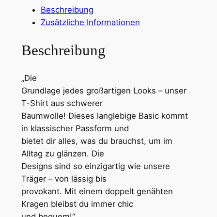
K
,
Beschreibung
r
Zusätzliche Informationen
3
e
a
0
Beschreibung
t
i
€
„Die
v
Grundlage jedes großartigen Looks – unser
i
b
T-Shirt aus schwerer
t
i
Baumwolle! Dieses langlebige Basic kommt
ä
s
in klassischer Passform und
t
bietet dir alles, was du brauchst, um im
i
2
Alltag zu glänzen. Die
s
5
Designs sind so einzigartig wie unsere
t
,
Träger – von lässig bis
m
provokant. Mit einem doppelt genähten
e
6
Kragen bleibst du immer chic
i
8
und bequem!“