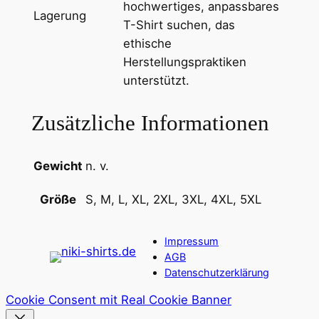
hochwertiges, anpassbares
S
Lagerung
T-Shirt suchen, das
h
ethische
i
Herstellungspraktiken
r
unterstützt.
t
m
Zusätzliche Informationen
i
t
R
Gewicht
n. v.
u
n
S, M, L, XL, 2XL, 3XL, 4XL, 5XL
Größe
d
h
Impressum
a
AGB
l
Datenschutzerklärung
s
Cookie Consent mit Real Cookie Banner
a