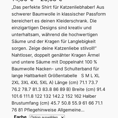
r
„Das perfekte Shirt für Katzenliebhaber! Aus
schwerer Baumwolle in klassischer Passform
e
bereichert es deinen Kleiderschrank. Die
i
einzigartigen Designs sind kreativ und
unterhaltsam, während die hochwertigen
s
Säume und der Kragen für Langlebigkeit
s
sorgen. Zeige deine Katzenliebe stilvoll!“
p
Nahtloser, doppelt genähter Kragen Ärmel
und untere Säume mit Doppelnaht 100 %
a
Baumwolle Nacken- und Schulterband für
n
lange Haltbarkeit Größentabelle S M L XL
n
2XL 3XL 4XL 5XL A) Länge (cm) 71.1 73.7
76.2 78.7 81.3 83.8 86 89 B) Breite (cm) 91.4
e
101.6 111.8 122 132 142.2 152 162 Halber
:
Brustumfang (cm) 45.7 50.8 55.9 61 66 71.1
1
76 81 Pflegehinweise Allgemeine…
Farbe