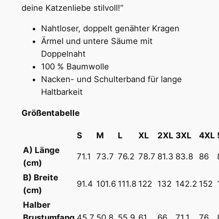
8
deine Katzenliebe stilvoll!“
t
m
Nahtloser, doppelt genähter Kragen
ü
€
Ärmel und untere Säume mit
d
Doppelnaht
e
100 % Baumwolle
H
Nacken- und Schulterband für lange
e
Haltbarkeit
r
z
Größentabelle
e
S
M
L
XL
2XL
3XL
4XL
n
m
A) Länge
71.1
73.7
76.2
78.7
81.3
83.8
86
u
(cm)
n
B) Breite
91.4
101.6
111.8
122
132
142.2
152
t
(cm)
e
Halber
r
Brustumfang
45.7
50.8
55.9
61
66
71.1
76