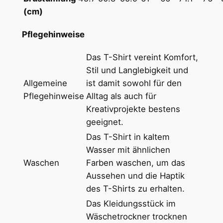
!
(cm)
"
H
Pflegehinweise
e
Das T-Shirt vereint Komfort,
a
Stil und Langlebigkeit und
v
Allgemeine
ist damit sowohl für den
y
Pflegehinweise
Alltag als auch für
w
Kreativprojekte bestens
e
geeignet.
i
g
Das T-Shirt in kaltem
h
Wasser mit ähnlichen
t
Waschen
Farben waschen, um das
U
Aussehen und die Haptik
n
des T-Shirts zu erhalten.
i
Das Kleidungsstück im
s
Wäschetrockner trocknen