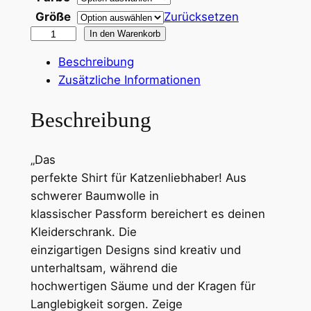
4
Größe
Zurücksetzen
,
"
In den Warenkorb
3
K
Beschreibung
a
0
Zusätzliche Informationen
t
z
Beschreibung
€
e
n
b
„Das
l
i
perfekte Shirt für Katzenliebhaber! Aus
i
s
schwerer Baumwolle in
e
klassischer Passform bereichert es deinen
b
2
Kleiderschrank. Die
e
5
einzigartigen Designs sind kreativ und
m
,
unterhaltsam, während die
a
hochwertigen Säume und der Kragen für
c
6
Langlebigkeit sorgen. Zeige
h