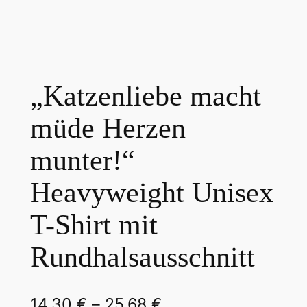
„Katzenliebe macht
müde Herzen
munter!“
Heavyweight Unisex
T-Shirt mit
Rundhalsausschnitt
P
14,30
€
–
25,68
€