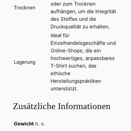
e
oder zum Trocknen
Trocknen
x
aufhängen, um die Integrität
T
des Stoffes und die
-
Druckqualität zu erhalten.
S
Ideal für
h
Einzelhandelsgeschäfte und
i
Online-Shops, die ein
r
hochwertiges, anpassbares
Lagerung
t
T-Shirt suchen, das
m
ethische
i
Herstellungspraktiken
t
unterstützt.
R
u
Zusätzliche Informationen
n
d
h
Gewicht
n. v.