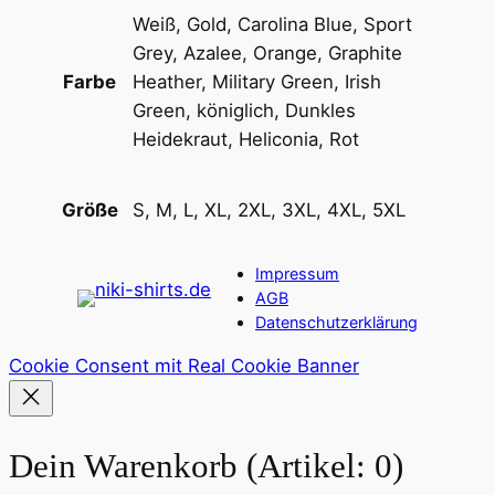
a
Weiß, Gold, Carolina Blue, Sport
l
Grey, Azalee, Orange, Graphite
s
Heather, Military Green, Irish
Farbe
a
Green, königlich, Dunkles
u
Heidekraut, Heliconia, Rot
s
s
c
S, M, L, XL, 2XL, 3XL, 4XL, 5XL
Größe
h
n
Impressum
i
AGB
t
Datenschutzerklärung
t
Cookie Consent mit Real Cookie Banner
M
e
n
Dein Warenkorb
(Artikel: 0)
g
e