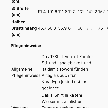
S
(cm)
h
B) Breite
91.4
101.6
111.8
122
132
142.2
152
i
(cm)
r
Halber
t
Brustumfang
45.7
50.8
55.9
61
66
71.1
76
m
(cm)
i
t
Pflegehinweise
R
Das T-Shirt vereint Komfort,
u
Stil und Langlebigkeit und
n
Allgemeine
ist damit sowohl für den
d
Pflegehinweise
Alltag als auch für
h
Kreativprojekte bestens
a
geeignet.
l
s
Das T-Shirt in kaltem
a
Wasser mit ähnlichen
u
Waschen
Farben waschen, um das