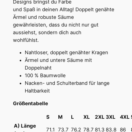
,
Designs bringst du Farbe
a
und Spaß in deinen Alltag! Doppelt genähte
v
6
Ärmel und robuste Säume
y
8
gewährleisten, dass du nicht nur gut
w
aussiehst, sondern dich auch
e
wohlfühlst.
i
€
g
Nahtloser, doppelt genähter Kragen
h
Ärmel und untere Säume mit
t
Doppelnaht
U
100 % Baumwolle
n
Nacken- und Schulterband für lange
i
Haltbarkeit
s
e
Größentabelle
x
S
M
L
XL
2XL
3XL
4XL
T
-
A) Länge
71.1
73.7
76.2
78.7
81.3
83.8
86