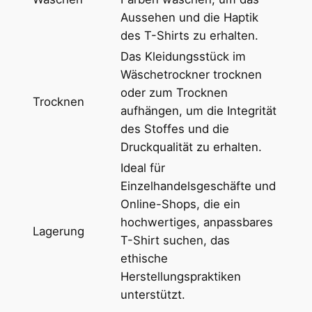
s
Aussehen und die Haptik
s
des T-Shirts zu erhalten.
c
Das Kleidungsstück im
h
Wäschetrockner trocknen
n
oder zum Trocknen
Trocknen
i
aufhängen, um die Integrität
t
des Stoffes und die
t
Druckqualität zu erhalten.
M
Ideal für
e
Einzelhandelsgeschäfte und
n
Online-Shops, die ein
g
hochwertiges, anpassbares
Lagerung
e
T-Shirt suchen, das
ethische
Herstellungspraktiken
unterstützt.