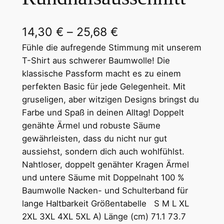
P
14,30
€
–
25,68
€
r
Fühle die aufregende Stimmung mit unserem
T-Shirt aus schwerer Baumwolle! Die
e
klassische Passform macht es zu einem
i
perfekten Basic für jede Gelegenheit. Mit
gruseligen, aber witzigen Designs bringst du
s
Farbe und Spaß in deinen Alltag! Doppelt
s
genähte Ärmel und robuste Säume
p
gewährleisten, dass du nicht nur gut
aussiehst, sondern dich auch wohlfühlst.
a
Nahtloser, doppelt genähter Kragen Ärmel
n
und untere Säume mit Doppelnaht 100 %
n
Baumwolle Nacken- und Schulterband für
lange Haltbarkeit Größentabelle S M L XL
e
2XL 3XL 4XL 5XL A) Länge (cm) 71.1 73.7