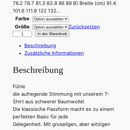
:
76.2 78.7 81.3 83.8 86 89 B) Breite (cm) 91.4
1
101.6 111.8 122 132…
Farbe
4
Größe
Zurücksetzen
,
i
In den Warenkorb
3
h
Beschreibung
a
0
Zusätzliche Informationen
d
t
Beschreibung
€
o
o
b
Fühle
p
i
die aufregende Stimmung mit unserem T-
o
s
Shirt aus schwerer Baumwolle!
o
Die klassische Passform macht es zu einem
p
2
perfekten Basic für jede
H
5
Gelegenheit. Mit gruseligen, aber witzigen
e