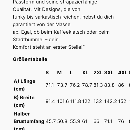
Passform und seine strapazierfähige
y
5
Qualität. Mit Designs, die von
w
,
funky bis sarkastisch reichen, hebst du dich
e
garantiert von der Masse
i
6
ab. Egal, ob beim Kaffeeklatsch oder beim
g
8
Stadtbummel – dein
h
Komfort steht an erster Stelle!“
t
U
€
Größentabelle
n
i
S
M
L
XL
2XL
3XL
4XL
s
A) Länge
71.1
73.7
76.2
78.7
81.3
83.8
86
e
(cm)
x
B) Breite
T
91.4
101.6
111.8
122
132
142.2
152
(cm)
-
Halber
S
Brustumfang
45.7
50.8
55.9
61
66
71.1
76
h
(cm)