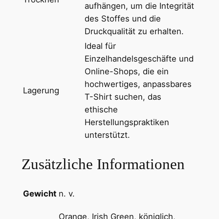
aufhängen, um die Integrität
c
des Stoffes und die
h
Druckqualität zu erhalten.
n
Ideal für
i
Einzelhandelsgeschäfte und
t
Online-Shops, die ein
t
hochwertiges, anpassbares
M
Lagerung
T-Shirt suchen, das
e
ethische
n
Herstellungspraktiken
g
unterstützt.
e
Zusätzliche Informationen
Gewicht
n. v.
Orange, Irish Green, königlich,