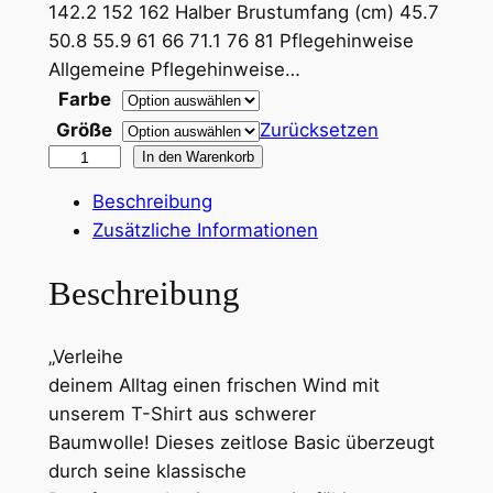
142.2 152 162 Halber Brustumfang (cm) 45.7
e
50.8 55.9 61 66 71.1 76 81 Pflegehinweise
:
Allgemeine Pflegehinweise…
1
Farbe
Größe
4
Zurücksetzen
H
In den Warenkorb
,
u
Beschreibung
3
n
Zusätzliche Informationen
t
0
i
Beschreibung
n
€
g
„Verleihe
/
b
deinem Alltag einen frischen Wind mit
H
i
unserem T-Shirt aus schwerer
e
s
Baumwolle! Dieses zeitlose Basic überzeugt
a
durch seine klassische
v
2