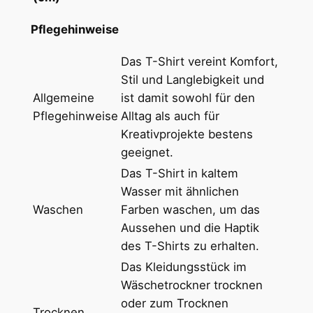
i
r
Pflegehinweise
t
m
Das T-Shirt vereint Komfort,
i
Stil und Langlebigkeit und
t
Allgemeine
ist damit sowohl für den
R
Pflegehinweise
Alltag als auch für
u
Kreativprojekte bestens
n
geeignet.
d
Das T-Shirt in kaltem
h
Wasser mit ähnlichen
a
Waschen
Farben waschen, um das
l
Aussehen und die Haptik
s
des T-Shirts zu erhalten.
a
Das Kleidungsstück im
u
Wäschetrockner trocknen
s
oder zum Trocknen
s
Trocknen