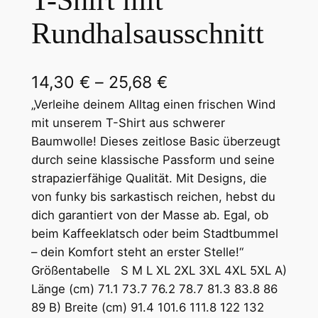
T-Shirt mit
Rundhalsausschnitt
P
14,30
€
–
25,68
€
r
„Verleihe deinem Alltag einen frischen Wind
mit unserem T-Shirt aus schwerer
e
Baumwolle! Dieses zeitlose Basic überzeugt
i
durch seine klassische Passform und seine
strapazierfähige Qualität. Mit Designs, die
s
von funky bis sarkastisch reichen, hebst du
s
dich garantiert von der Masse ab. Egal, ob
p
beim Kaffeeklatsch oder beim Stadtbummel
– dein Komfort steht an erster Stelle!“
a
Größentabelle S M L XL 2XL 3XL 4XL 5XL A)
n
Länge (cm) 71.1 73.7 76.2 78.7 81.3 83.8 86
n
89 B) Breite (cm) 91.4 101.6 111.8 122 132