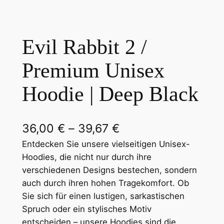
Evil Rabbit 2 /
Premium Unisex
Hoodie | Deep Black
P
36,00
€
–
39,67
€
r
Entdecken Sie unsere vielseitigen Unisex-
Hoodies, die nicht nur durch ihre
e
verschiedenen Designs bestechen, sondern
i
auch durch ihren hohen Tragekomfort. Ob
Sie sich für einen lustigen, sarkastischen
s
Spruch oder ein stylisches Motiv
s
entscheiden – unsere Hoodies sind die