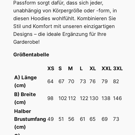
Passform sorgt dafür, dass sich jeder,
n
unabhängig von Körpergröße oder -form, in
i
diesen Hoodies wohlfühlt.
Kombinieren Sie
s
Stil und Komfort mit unseren einzigartigen
e
Designs – die ideale Ergänzung für Ihre
x
Garderobe!
H
o
Größentabelle
o
d
XS
S
M
L
XL
XXL
3XL
i
A) Länge
64
67
70
73
76
79
82
e
(cm)
|
B) Breite
D
98
102
112
122
130
138
146
(cm)
e
Halber
e
Brustumfang
49
51
56
61
65
69
73
p
(cm)
B