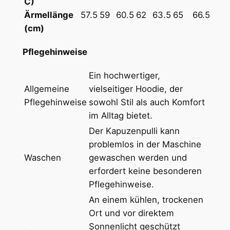
C)
l
Ärmellänge
57.5
59
60.5
62
63.5
65
66.5
a
(cm)
c
k
Pflegehinweise
M
e
Ein hochwertiger,
n
Allgemeine
vielseitiger Hoodie, der
g
Pflegehinweise
sowohl Stil als auch Komfort
e
im Alltag bietet.
Der Kapuzenpulli kann
problemlos in der Maschine
Waschen
gewaschen werden und
erfordert keine besonderen
Pflegehinweise.
An einem kühlen, trockenen
Ort und vor direktem
Sonnenlicht geschützt