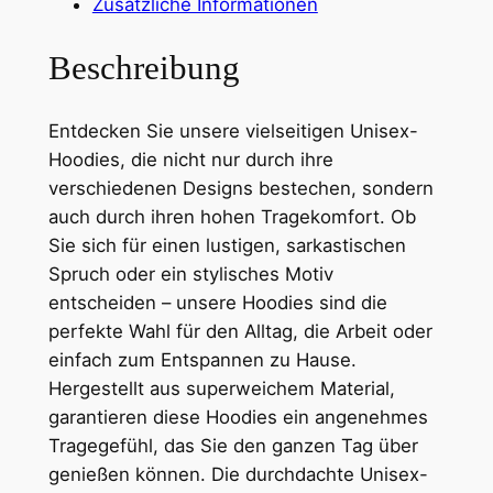
Zusätzliche Informationen
l
b
R
Beschreibung
i
a
s
b
Entdecken Sie unsere vielseitigen Unisex-
b
3
Hoodies, die nicht nur durch ihre
i
9
verschiedenen Designs bestechen, sondern
t
,
auch durch ihren hohen Tragekomfort. Ob
2
Sie sich für einen lustigen, sarkastischen
/
6
Spruch oder ein stylisches Motiv
P
7
entscheiden – unsere Hoodies sind die
r
perfekte Wahl für den Alltag, die Arbeit oder
e
einfach zum Entspannen zu Hause.
m
€
Hergestellt aus superweichem Material,
i
garantieren diese Hoodies ein angenehmes
u
Tragegefühl, das Sie den ganzen Tag über
m
genießen können. Die durchdachte Unisex-
U