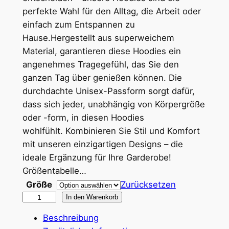
p
perfekte Wahl für den Alltag, die Arbeit oder
einfach zum Entspannen zu
a
Hause.Hergestellt aus superweichem
n
Material, garantieren diese Hoodies ein
n
angenehmes Tragegefühl, das Sie den
ganzen Tag über genießen können. Die
e
durchdachte Unisex-Passform sorgt dafür,
:
dass sich jeder, unabhängig von Körpergröße
3
oder -form, in diesen Hoodies
wohlfühlt. Kombinieren Sie Stil und Komfort
6
mit unseren einzigartigen Designs – die
,
ideale Ergänzung für Ihre Garderobe!
0
Größentabelle…
Größe
Zurücksetzen
0
E
In den Warenkorb
v
Beschreibung
€
i